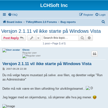
LCHSoft Inc
FAQ
Register
Login
S
Board index
TVAnyWhere 2.0 Forums
Bug reports
e
Versjon 2.1.11 vil ikke starte på Windows Vista
a
Search
Advanced s
Post Reply
r
1 post • Page
1
of
1
c
Glenn
h
Regular user
Versjon 2.1.11 vil ikke starte på Windows Vista
P
2007-06-28 22:38
o
s
Du må velge høyre musetast på selve .exe filen, og deretter velge "Run
t
as Administrator"
Dette må nok være en liten utfordring for utviklingsteamet..
Jeg legger med en skjermdump, så skjønner alle hva jeg mener.