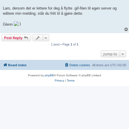
Lars, dersom det er lettere for deg å flytte .gif-filen til egen server og
editere min melding, står du fritt til å gjøre dette.
Glenn
Post Reply
1 post • Page
1
of
1
Jump to
Board index
Delete cookies
All times are
UTC+02:00
Powered by
phpBB
® Forum Software © phpBB Limited
Privacy
|
Terms