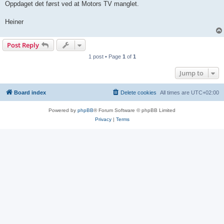
Oppdaget det først ved at Motors TV manglet.
Heiner
Post Reply
1 post • Page
1
of
1
Jump to
Board index
Delete cookies
All times are
UTC+02:00
Powered by
phpBB
® Forum Software © phpBB Limited
Privacy
|
Terms