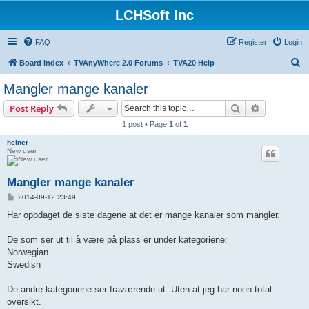
LCHSoft Inc
FAQ
Register
Login
S
Board index
TVAnyWhere 2.0 Forums
TVA20 Help
e
Mangler mange kanaler
a
Search
Advanced s
Post Reply
r
1 post • Page
1
of
1
c
heiner
h
New user
Mangler mange kanaler
P
2014-09-12 23:49
o
s
Har oppdaget de siste dagene at det er mange kanaler som mangler.
t
De som ser ut til å være på plass er under kategoriene:
Norwegian
Swedish
De andre kategoriene ser fraværende ut. Uten at jeg har noen total
oversikt.