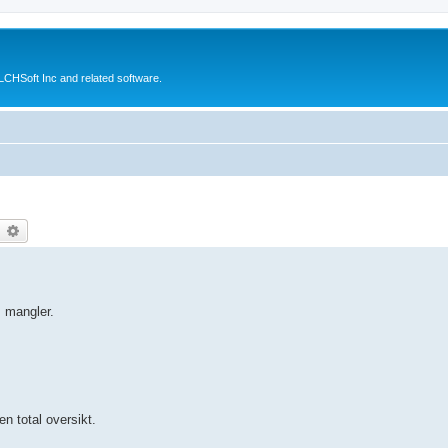
CHSoft Inc and related software.
earch
Advanced search
 mangler.
n total oversikt.