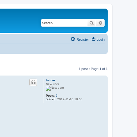
Search
Advanced search
Register
Login
1 post • Page
1
of
1
heiner
New user
Posts:
2
Joined:
2012-11-10 18:56