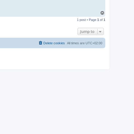
T
o
1 post • Page
1
of
1
p
Jump to
Delete cookies
All times are
UTC+02:00