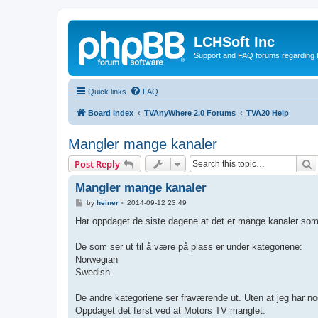
LCHSoft Inc
Support and FAQ forums regarding L
Quick links
FAQ
Board index
TVAnyWhere 2.0 Forums
TVA20 Help
Mangler mange kanaler
S
Post Reply
Mangler mange kanaler
P
by
heiner
»
2014-09-12 23:49
o
s
Har oppdaget de siste dagene at det er mange kanaler som
t
De som ser ut til å være på plass er under kategoriene:
Norwegian
Swedish
De andre kategoriene ser fraværende ut. Uten at jeg har noe
Oppdaget det først ved at Motors TV manglet.