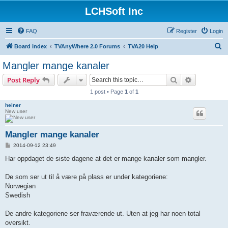
LCHSoft Inc
FAQ
Register
Login
S
Board index
TVAnyWhere 2.0 Forums
TVA20 Help
e
Mangler mange kanaler
a
Search
Advanced s
Post Reply
r
1 post • Page
1
of
1
c
heiner
h
New user
Mangler mange kanaler
P
2014-09-12 23:49
o
s
Har oppdaget de siste dagene at det er mange kanaler som mangler.
t
De som ser ut til å være på plass er under kategoriene:
Norwegian
Swedish
De andre kategoriene ser fraværende ut. Uten at jeg har noen total
oversikt.