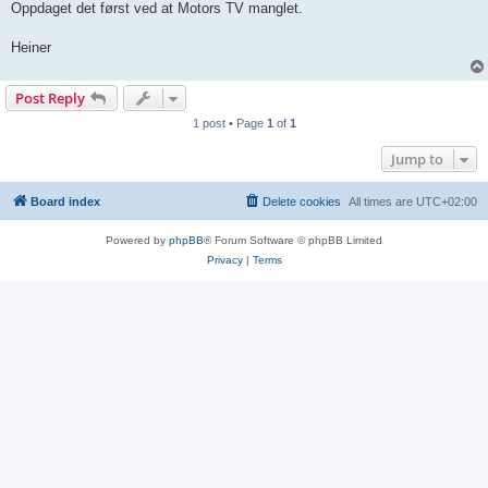
Oppdaget det først ved at Motors TV manglet.
Heiner
Post Reply
1 post • Page
1
of
1
Jump to
Board index
Delete cookies
All times are
UTC+02:00
Powered by
phpBB
® Forum Software © phpBB Limited
Privacy
|
Terms